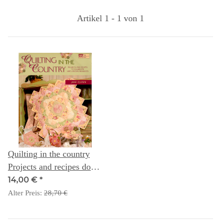
Artikel 1 - 1 von 1
Quilting in the country
Projects and recipes do
celebrate Life's special
14,00 €
*
Moments
Alter Preis:
28,70 €