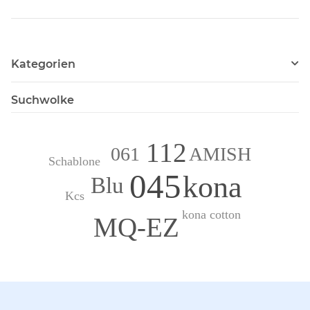
Kategorien
Suchwolke
112
AMISH
061
Schablone
045
kona
Blu
Kcs
kona cotton
MQ-EZ