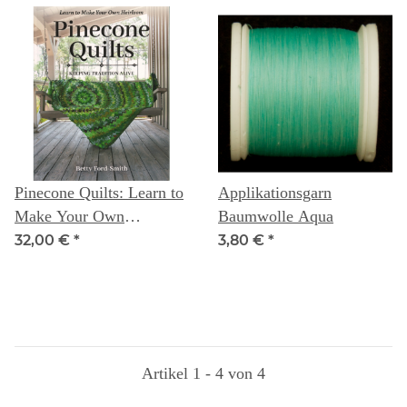
Pinecone Quilts: Learn to
Applikationsgarn
Make Your Own
Baumwolle Aqua
Heirloom, Keeping
32,00 €
*
3,80 €
*
Tradition Alive -- Betty
Ford-Smith
Artikel 1 - 4 von 4