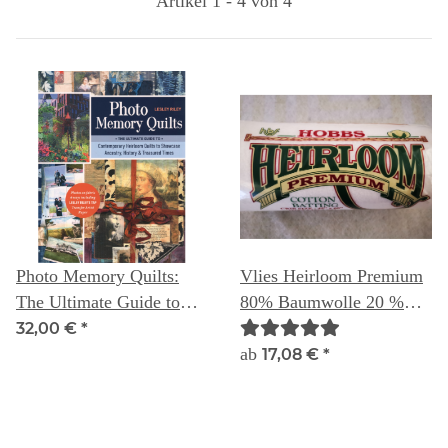
Artikel 1 - 4 von 4
Photo Memory Quilts:
Vlies Heirloom Premium
The Ultimate Guide to
80% Baumwolle 20 %
Contemporary Heirloom
Polyester
32,00 €
*
Quilts to Showcase
ab
17,08 €
*
Ancestry, History &
Treasured Times -- Lesley
Riley