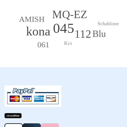
MQ-EZ
AMISH
045
Schablone
kona
112
Blu
061
Kcs