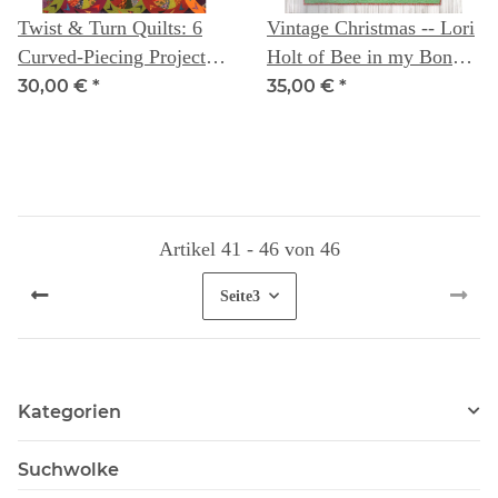
Twist & Turn Quilts: 6
Vintage Christmas -- Lori
Curved-Piecing Projects -
Holt of Bee in my Bonnet
- Cinzia White
Company
30,00 €
*
35,00 €
*
Artikel 41 - 46 von 46
Seite
3
Kategorien
Suchwolke