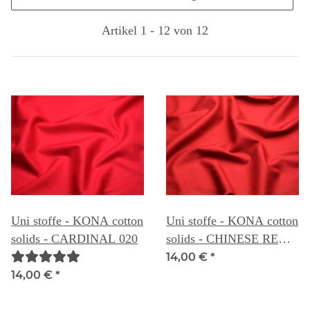
Artikel 1 - 12 von 12
Uni stoffe - KONA cotton
Uni stoffe - KONA cotton
solids - CARDINAL 020
solids - CHINESE RED
021
14,00 €
*
14,00 €
*