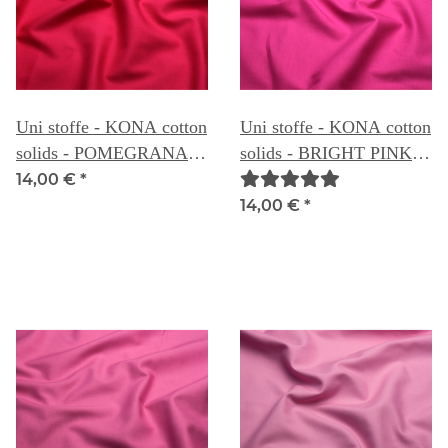
Uni stoffe - KONA cotton
Uni stoffe - KONA cotton
solids - POMEGRANATE
solids - BRIGHT PINK
026
027
14,00 €
*
14,00 €
*