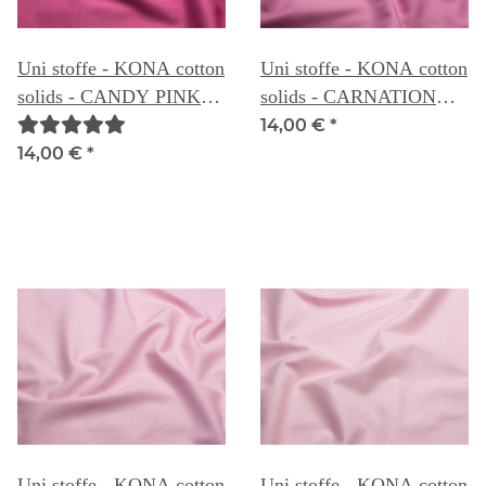
Uni stoffe - KONA cotton
Uni stoffe - KONA cotton
solids - CANDY PINK
solids - CARNATION
028
028A
14,00 €
*
14,00 €
*
Uni stoffe - KONA cotton
Uni stoffe - KONA cotton