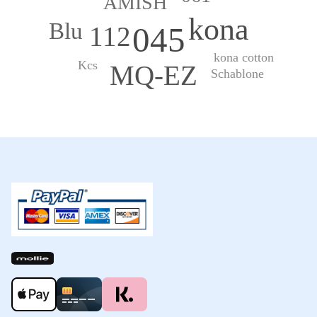
AMISH
kona
Blu
045
112
kona cotton
Kcs
MQ-EZ
Schablone