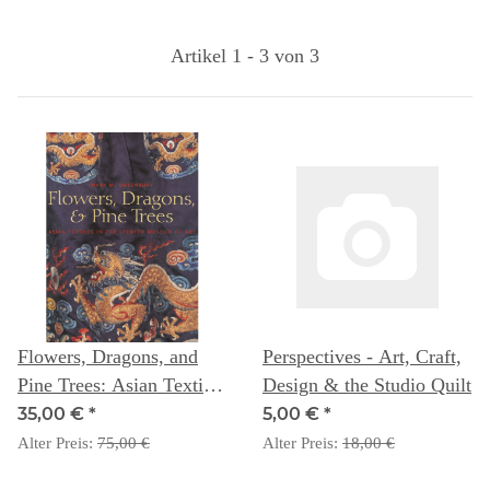
Artikel 1 - 3 von 3
Flowers, Dragons, and
Perspectives - Art, Craft,
Pine Trees: Asian Textiles
Design & the Studio Quilt
in the Spencer Museum of
35,00 €
*
5,00 €
*
Art
Alter Preis:
75,00 €
Alter Preis:
18,00 €