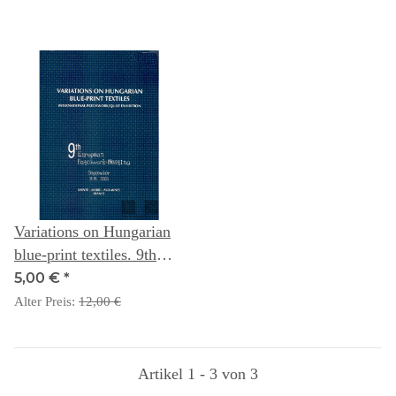
Variations on Hungarian
blue-print textiles. 9th
European Patchwork-
5,00 €
*
Meeting
Alter Preis:
12,00 €
Artikel 1 - 3 von 3