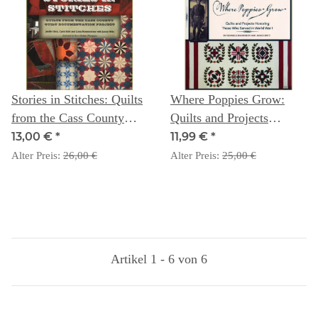
Stories in Stitches: Quilts
Where Poppies Grow:
from the Cass County
Quilts and Projects
Documentation Project -
Honoring Those Who
13,00 €
*
11,99 €
*
Dick, Bohl, Hammontree,
Served in World War I -
Alter Preis:
26,00 €
Alter Preis:
25,00 €
Britz
Denniele Bohannon and
Janice Britz
Artikel 1 - 6 von 6