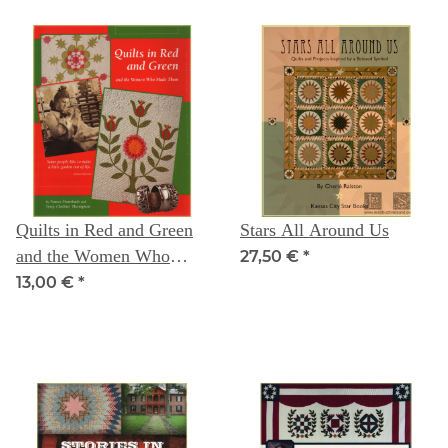
Quilts in Red and Green
Stars All Around Us
and the Women Who
27,50 €
*
Made Them - Nancy
13,00 €
*
Hornback Terry Clothier
Thompson