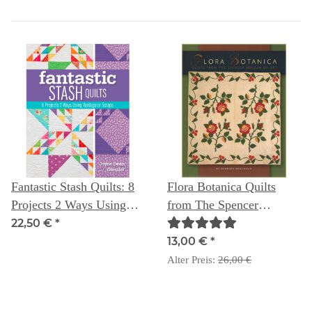
Fantastic Stash Quilts: 8
Flora Botanica Quilts
Projects 2 Ways Using
from The Spencer
Yardage or Scraps
Museum of Art Barbara
22,50 €
*
Brackman
13,00 €
*
Alter Preis:
26,00 €