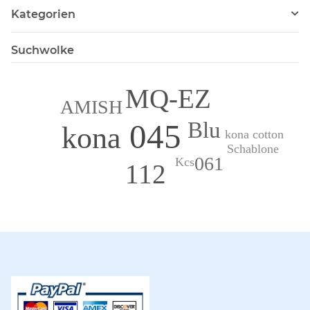
Kategorien
Suchwolke
MQ-EZ
AMISH
Blu
045
kona
kona cotton
Schablone
061
Kcs
112