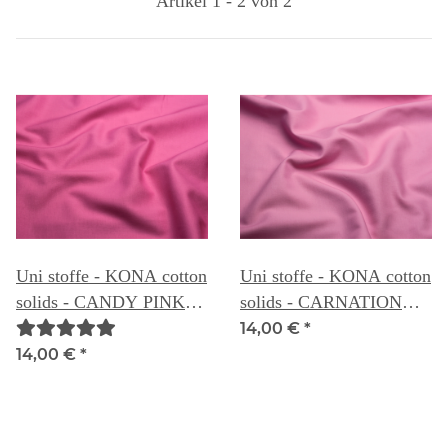
Artikel 1 - 2 von 2
Uni stoffe - KONA cotton
Uni stoffe - KONA cotton
solids - CANDY PINK
solids - CARNATION
028
028A
14,00 €
*
14,00 €
*