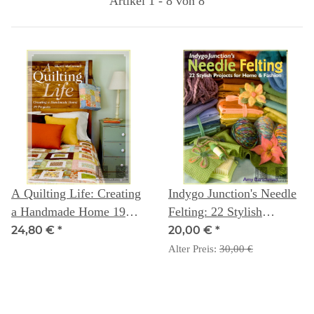
Artikel 1 - 8 von 8
A Quilting Life: Creating
Indygo Junction's Needle
a Handmade Home 19
Felting: 22 Stylish
Projects
Projects for Home &
24,80 €
*
20,00 €
*
Fashion - Amy
Alter Preis:
30,00 €
Barickman