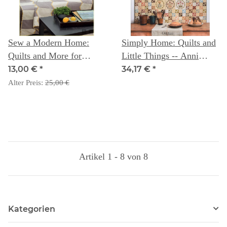
Sew a Modern Home:
Simply Home: Quilts and
Quilts and More for
Little Things -- Anni
Every Room - Melissa
Downs
13,00 €
*
34,17 €
*
Lunden
Alter Preis:
25,00 €
Artikel 1 - 8 von 8
Kategorien