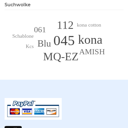
Suchwolke
112
kona cotton
061
kona
045
Schablone
Blu
Kcs
AMISH
MQ-EZ