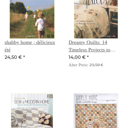
shabby home ; délicieux
Dreamy Quilts: 14
été
Timeless Projects to
Welcome You Home
24,50 €
*
14,00 €
*
Alter Preis:
23,50 €