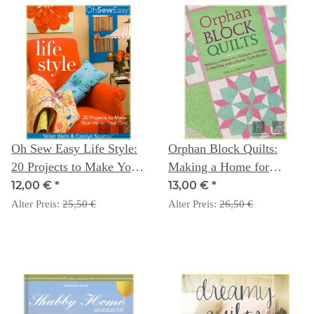
Oh Sew Easy Life Style:
Orphan Block Quilts:
20 Projects to Make Your
Making a Home for
Home Your Own - Valori
Antique, Vintage,
12,00 €
*
13,00 €
*
Wells & Carolyn Spencer
Collectible and Leftover
Alter Preis:
25,50 €
Alter Preis:
26,50 €
Quilt Blocks