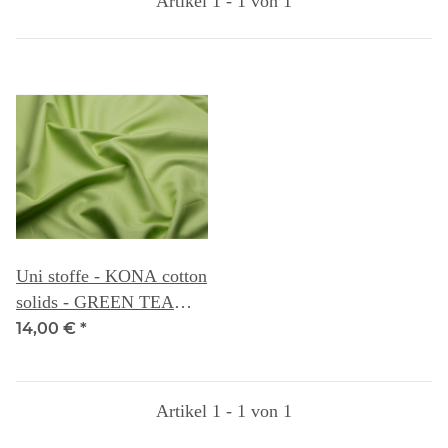
Artikel 1 - 1 von 1
Uni stoffe - KONA cotton
solids - GREEN TEA
110B
14,00 €
*
Artikel 1 - 1 von 1