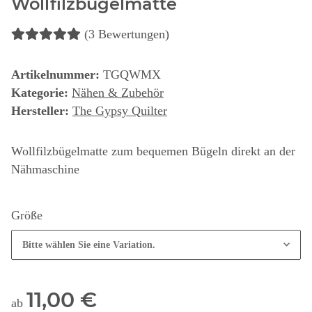
Wollfilzbügelmatte
(3 Bewertungen)
Artikelnummer:
TGQWMX
Kategorie:
Nähen & Zubehör
Hersteller:
The Gypsy Quilter
Wollfilzbügelmatte zum bequemen Bügeln direkt an der
Nähmaschine
Größe
Bitte wählen Sie eine Variation.
11,00 €
ab