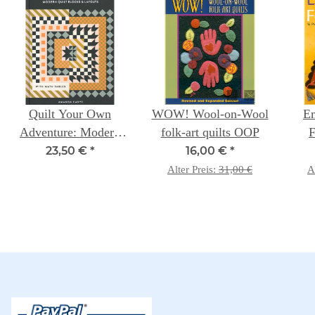
Quilt Your Own
WOW! Wool-on-Wool
Em
Adventure: Modern
folk-art quilts OOP
F
Quilt Blocks &
23,50 €
*
16,00 €
*
Layouts (with Math
A
Alter Preis:
31,00 €
A
Tables) -- Amanda
Butt
Carye