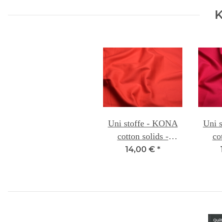
K
Uni stoffe - KONA
Uni 
cotton solids -
co
CORAL 018
PO
14,00 €
*