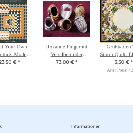
lt Your Own
Roxanne Fingerhut
Grußkarten
re: Modern
Versilbert oder
Storm Quilt: E
ilt Blocks &
Vergoldet
Motiv 1 ganzer
23,50 €
*
73,00 €
*
3,50 €
*
ts (with Math
Alter Preis:
4,
es) -- Amanda
Carye
s
Informationen