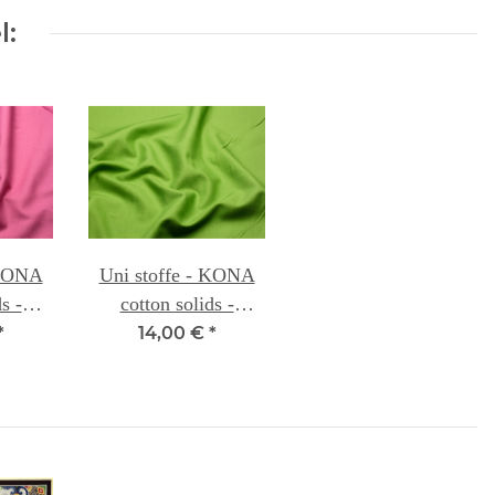
l:
 KONA
Uni stoffe - KONA
s -
cotton solids -
 048
GRASS GREEN 107
*
14,00 €
*