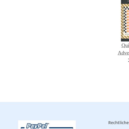
Qui
Adventu
Qu
Layou
Tabl
Rechtliche