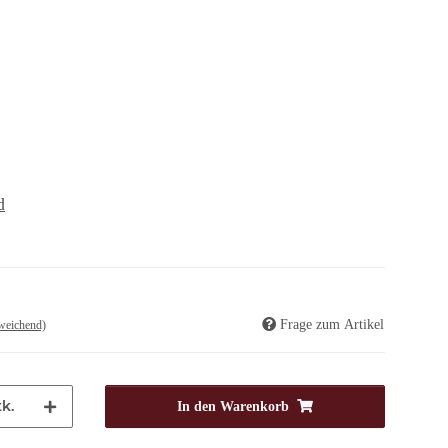
d
Frage zum Artikel
weichend)
k.
In den Warenkorb