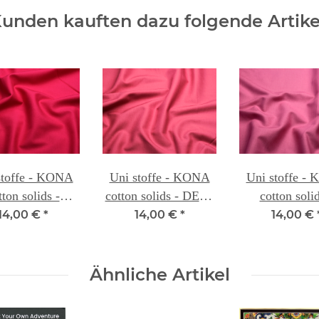
unden kauften dazu folgende Artike
stoffe - KONA
Uni stoffe - KONA
Uni stoffe -
tton solids -
cotton solids - DEEP
cotton solid
MEGRANATE
ROSE 046
BLUSH PINK
14,00 €
*
14,00 €
*
14,00 €
026
Ähnliche Artikel