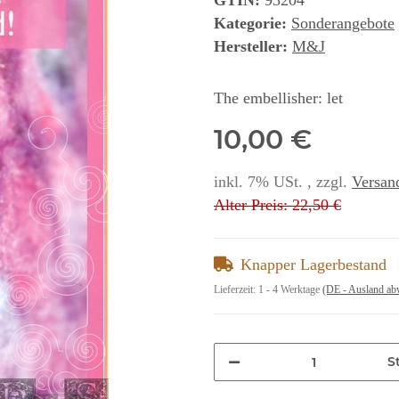
GTIN:
93204
Kategorie:
Sonderangebote
Hersteller:
M&J
The embellisher: let
10,00 €
inkl. 7% USt. , zzgl.
Versan
Alter Preis: 22,50 €
Knapper Lagerbestand
Lieferzeit:
1 - 4 Werktage
(DE - Ausland ab
St