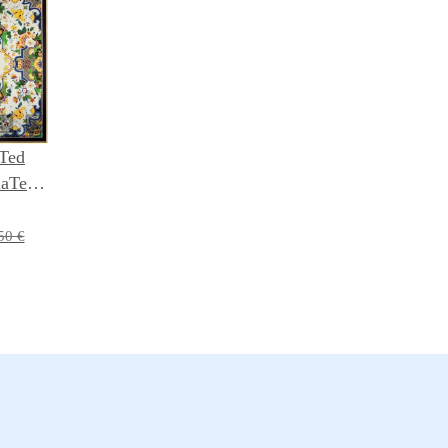
 Ted
laTed -
 Quilt
50 €