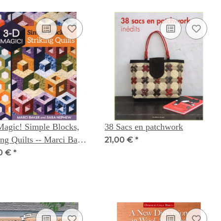
Magic! Simple Blocks,
38 Sacs en patchwork
ing Quilts -- Marci Baker
21,00 €
*
ra Nephew
0 €
*