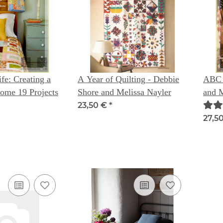
fe: Creating a
A Year of Quilting - Debbie
ABC 
me 19 Projects
Shore and Melissa Nayler
and 
23,50 €
*
27,5