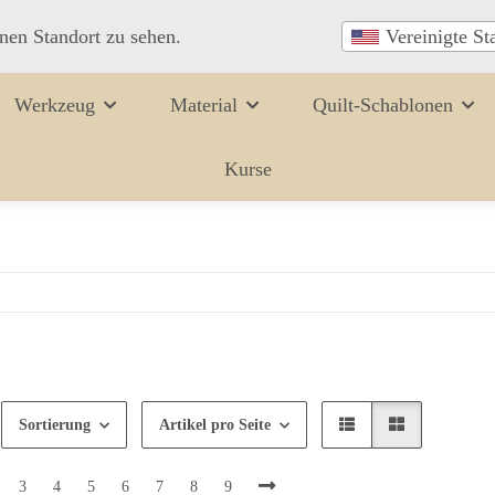
inen Standort zu sehen.
Vereinigte St
Werkzeug
Material
Quilt-Schablonen
Kurse
Sortierung
Artikel pro Seite
3
4
5
6
7
8
9