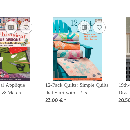
al Appliqué
12-Pack Quilts: Simple Quilts
19th
x & Match
that Start with 12 Fat
Divas
eate Playful
Quarters
Stunn
23,00 €
*
28,5
m Piece O`Cake
Opti
Becky Goldsmith
ins