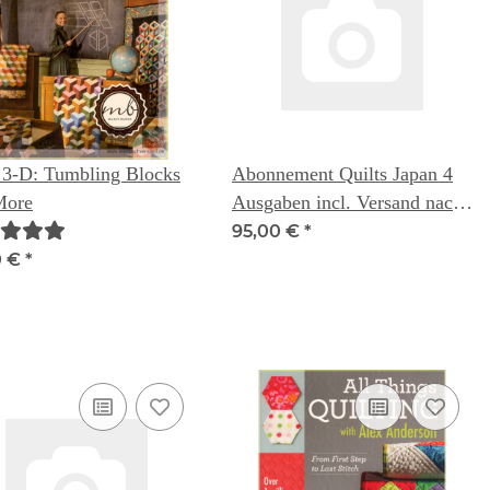
3-D: Tumbling Blocks
Abonnement Quilts Japan 4
More
Ausgaben incl. Versand nach
Deutschland
95,00 €
*
0 €
*