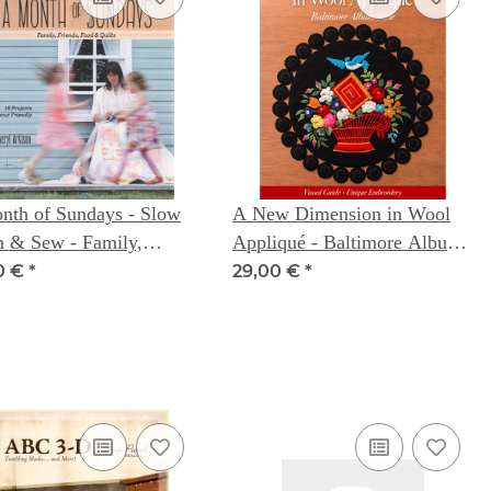
nth of Sundays - Slow
A New Dimension in Wool
 & Sew - Family,
Appliqué - Baltimore Album
ds, Food & Quilts -
Style: Visual Guide - Unique
0 €
*
29,00 €
*
l Arkison
Embroidery