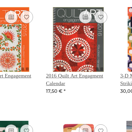
Art Engagement
2016 Quilt Art Engagment
3-D 
Calendar
Strik
& Sa
17,50 €
*
30,0