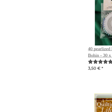
40 pearlized
Bohin - 30 x
3,50 €
*