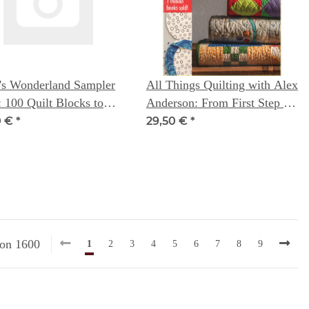
's Wonderland Sampler
All Things Quilting with Alex
: 100 Quilt Blocks to
Anderson: From First Step to
ve your sewing skills -
Last Stitch
0 €
*
29,50 €
*
 Caroline
von 1600
1
2
3
4
5
6
7
8
9