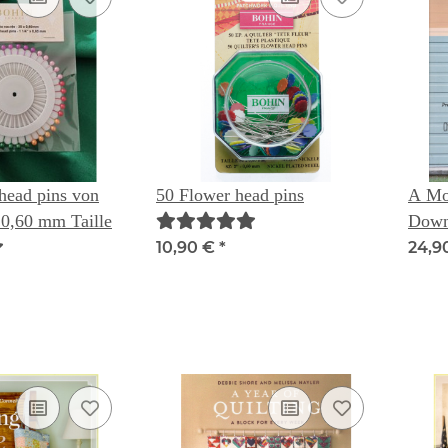
 head pins von
50 Flower head pins
A Mo
 0,60 mm Taille
Down
Frien
10,90 €
*
24,9
Chery