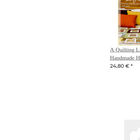
A Quilting Li
Handmade Ho
24,80 €
*