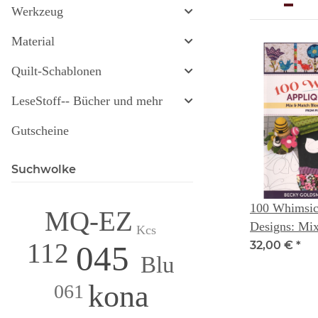
Werkzeug
Material
Quilt-Schablonen
LeseStoff-- Bücher und mehr
Gutscheine
Suchwolke
100 Whimsic
MQ-EZ
Designs: Mi
Kcs
Blocks to Cr
112
32,00 €
*
045
Blu
Quilts ( fro
Designs) -- 
kona
061
& Linda Jenk