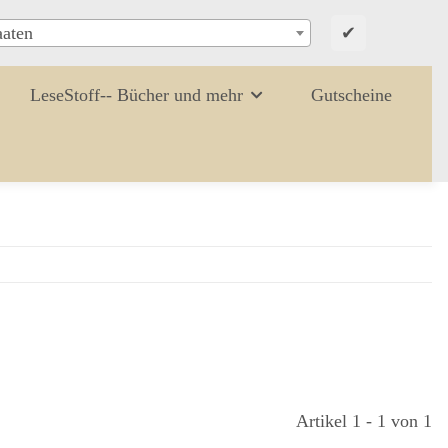
✔
aaten
LeseStoff-- Bücher und mehr
Gutscheine
Artikel 1 - 1 von 1