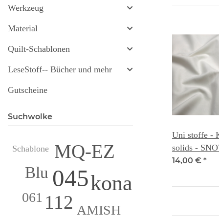
Werkzeug
Material
Quilt-Schablonen
LeseStoff-- Bücher und mehr
Gutscheine
Suchwolke
Uni stoffe -
MQ-EZ
solids - SN
Schablone
14,00 €
*
Blu
045
kona
061
112
AMISH