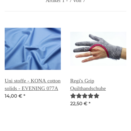
Artikel 1 - 7 von 7
Uni stoffe - KONA cotton
Regi's Grip
solids - EVENING 077A
Quilthandschuhe
14,00 €
*
22,50 €
*