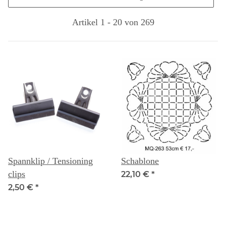
Artikel 1 - 20 von 269
Spannklip / Tensioning
Schablone
clips
22,10 €
*
2,50 €
*