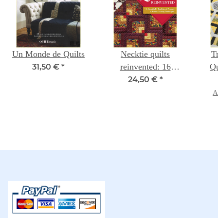
Un Monde de Quilts
Necktie quilts
T
reinvented: 16
Qu
31,50 €
*
beautifully traditional
C
24,50 €
*
projects – rotary
M
A
cutting techniques