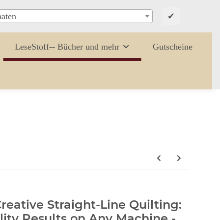
✔
aaten
LeseStoff-- Bücher und mehr
Gutscheine
reative Straight-Line Quilting:
lity Results on Any Machine -