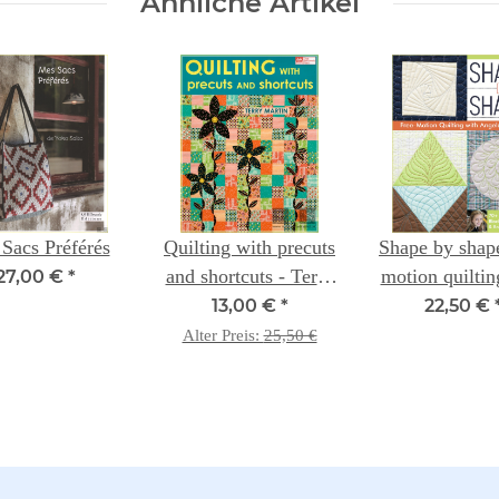
Ähnliche Artikel
Sacs Préférés
Quilting with precuts
Shape by shape
and shortcuts - Terry
motion quiltin
27,00 €
*
Martin
Angela Walter
13,00 €
*
22,50 €
designs for b
Alter Preis:
25,50 €
background
borders