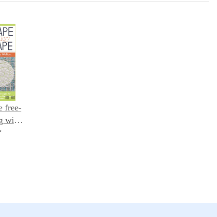
 free-
g with
s: 70+
*
locks,
s &