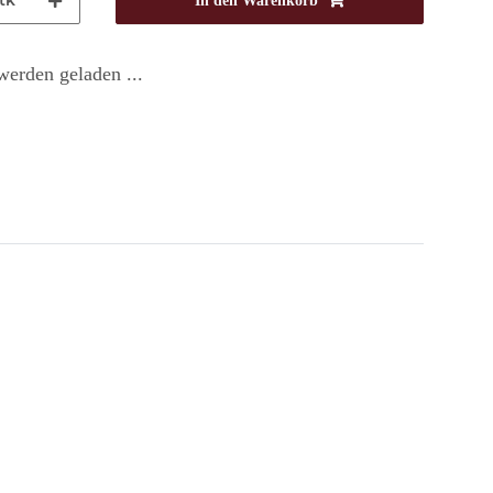
tk
In den Warenkorb
erden geladen ...