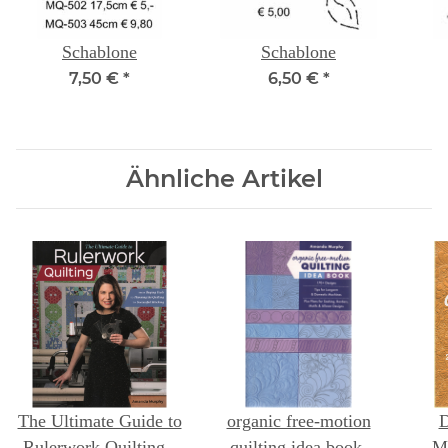
Schablone
Schablone
7,50 €
*
6,50 €
*
Ähnliche Artikel
The Ultimate Guide to
organic free-motion
D
Rulerwork Quilting -
quilting idea book:
M