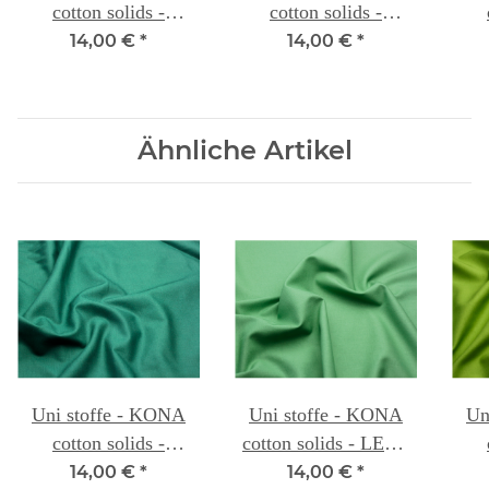
cotton solids -
cotton solids -
FOREST 098B
SPRUCE 097
14,00 €
*
14,00 €
*
Ähnliche Artikel
Uni stoffe - KONA
Uni stoffe - KONA
Un
cotton solids -
cotton solids - LEAF
SPRUCE 097
113
P
14,00 €
*
14,00 €
*