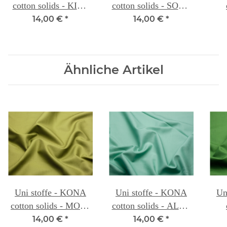
cotton solids - KIWI
cotton solids - SOUR
105A
APPLE 106B
14,00 €
*
14,00 €
*
Ähnliche Artikel
Uni stoffe - KONA
Uni stoffe - KONA
Un
cotton solids - MOSS
cotton solids - ALOE
118
091B
14,00 €
*
14,00 €
*