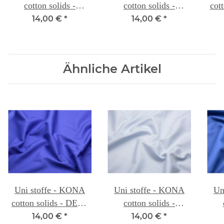
cotton solids -
cotton solids -
cot
CANARY 005
CLOVER 106A
14,00 €
*
14,00 €
*
Ähnliche Artikel
Uni stoffe - KONA
Uni stoffe - KONA
Un
cotton solids - DEEP
cotton solids -
BLUE 072
CLOUD 066A
P
14,00 €
*
14,00 €
*