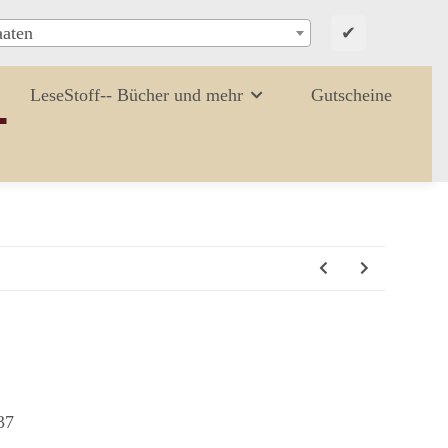
✔
aaten
LeseStoff-- Bücher und mehr
Gutscheine
37