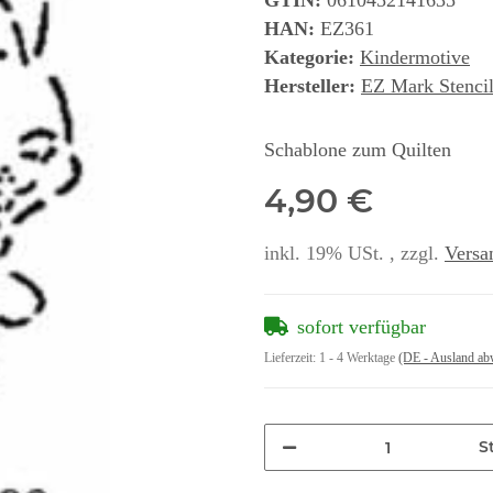
GTIN:
0610452141635
HAN:
EZ361
Kategorie:
Kindermotive
Hersteller:
EZ Mark Stencil
Schablone zum Quilten
4,90 €
inkl. 19% USt. , zzgl.
Versa
sofort verfügbar
Lieferzeit:
1 - 4 Werktage
(DE - Ausland ab
St
Loading...