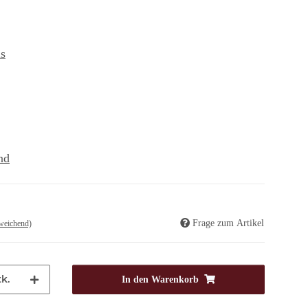
s
nd
Frage zum Artikel
weichend)
k.
In den Warenkorb