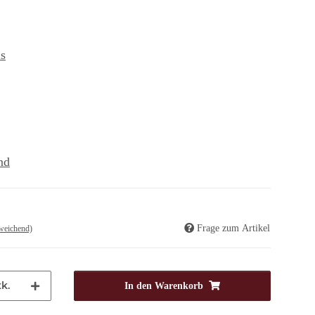
s
nd
Frage zum Artikel
weichend)
k.
In den Warenkorb