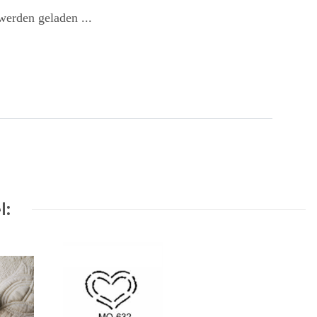
erden geladen ...
l: