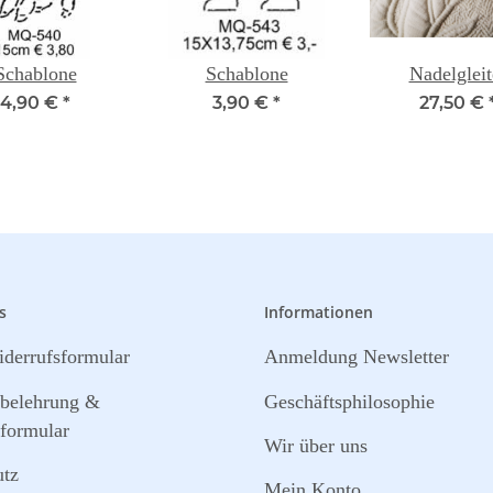
Schablone
Schablone
Nadelgleit
4,90 €
*
3,90 €
*
27,50 €
s
Informationen
derrufsformular
Anmeldung Newsletter
sbelehrung &
Geschäftsphilosophie
formular
Wir über uns
utz
Mein Konto