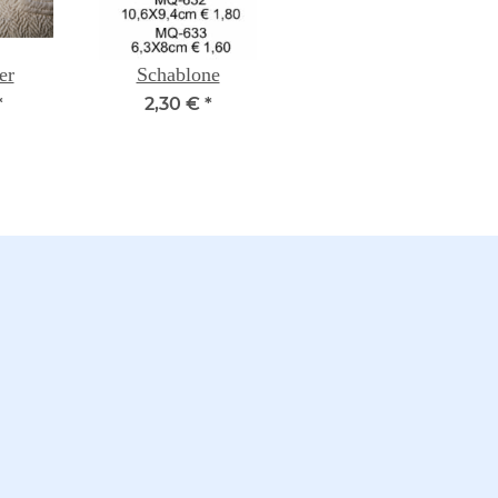
er
Schablone
*
2,30 €
*