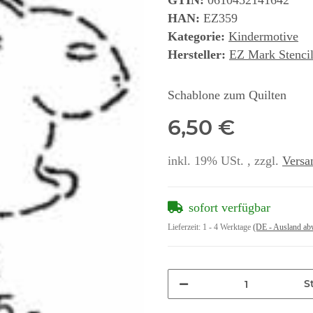
GTIN:
0610452141642
HAN:
EZ359
Kategorie:
Kindermotive
Hersteller:
EZ Mark Stencil
Schablone zum Quilten
6,50 €
inkl. 19% USt. , zzgl.
Versa
sofort verfügbar
Lieferzeit:
1 - 4 Werktage
(DE - Ausland ab
St