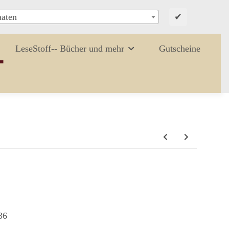
✔
aaten
LeseStoff-- Bücher und mehr
Gutscheine
36