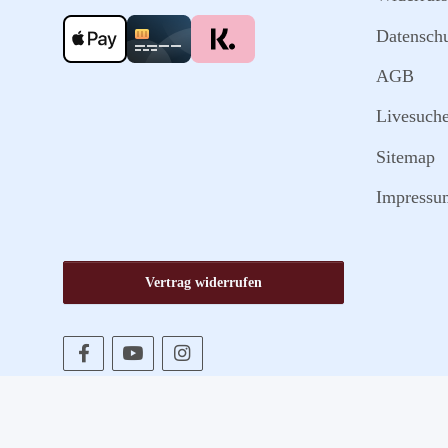
Datensch
AGB
Livesuch
Sitemap
Impressu
Vertrag widerrufen
* Alle Preise inkl. gesetzlicher USt., zzgl.
Versand