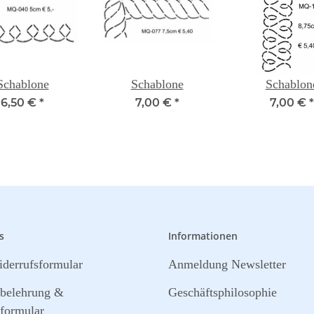
Schablone
Schablone
Schablon
6,50 €
*
7,00 €
*
7,00 €
*
s
Informationen
derrufsformular
Anmeldung Newsletter
sbelehrung &
Geschäftsphilosophie
formular