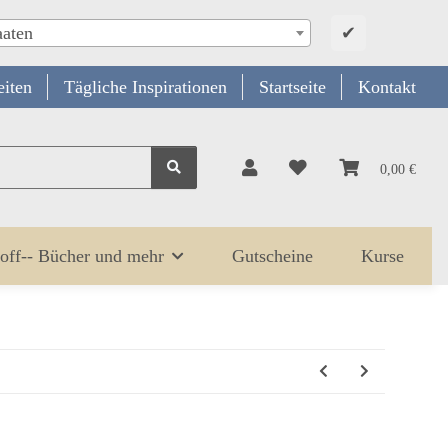
✔
aaten
iten
Tägliche Inspirationen
Startseite
Kontakt
0,00 €
off-- Bücher und mehr
Gutscheine
Kurse