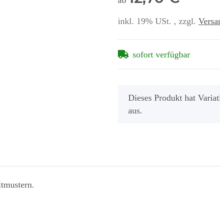
ab
inkl. 19% USt. , zzgl.
Versa
sofort verfügbar
x
Dieses Produkt hat Variat
aus.
ltmustern.