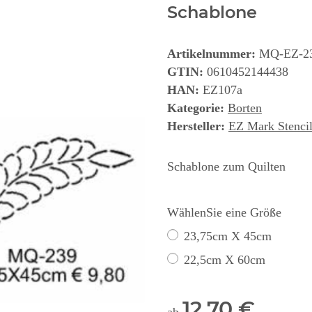
Schablone
Artikelnummer:
MQ-EZ-2
GTIN:
0610452144438
HAN:
EZ107a
Kategorie:
Borten
Hersteller:
EZ Mark Stencil
Schablone zum Quilten
WählenSie eine Größe
23,75cm X 45cm
22,5cm X 60cm
12,70 €