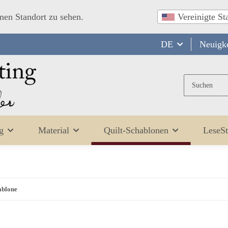
inen Standort zu sehen.
Vereinigte St
DE
Neuigke
g
Material
Quilt-Schablonen
LeseSt
ablone