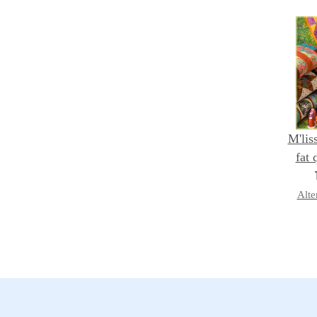
M'lis
fat 
fabr
Alte