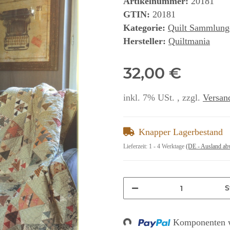
Artikelnummer:
20181
GTIN:
20181
Kategorie:
Quilt Sammlung
Hersteller:
Quiltmania
32,00 €
inkl. 7% USt. , zzgl.
Versan
Knapper Lagerbestand
Lieferzeit:
1 - 4 Werktage
(DE - Ausland ab
S
Komponenten w