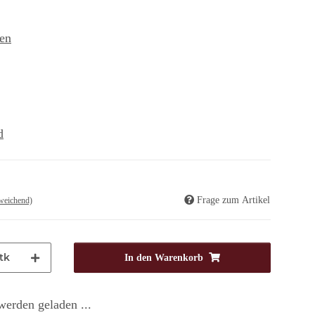
en
d
Frage zum Artikel
weichend)
tk
In den Warenkorb
erden geladen ...