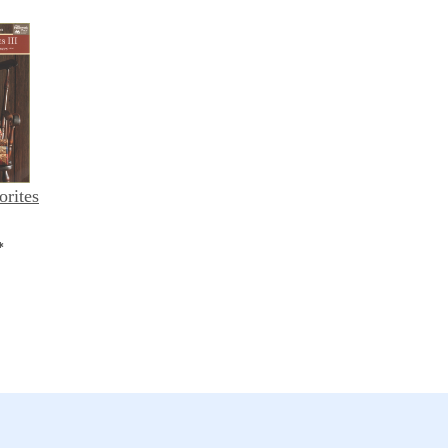
orites
*