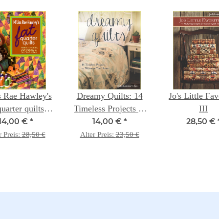
s Rae Hawley's
Dreamy Quilts: 14
Jo's Little Fav
quarter quilts:
Timeless Projects to
III
ic choices ...
Welcome You Home
14,00 €
*
14,00 €
*
28,50 €
r Preis:
28,50 €
Alter Preis:
23,50 €