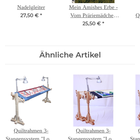
Nadelgleiter
Mein Amishes Erbe -
Vom Präriemädchen
Qu
27,50 €
*
zur internationalen
25,50 €
*
Quiltlehrerin
Ähnliche Artikel
Quiltrahmen 3-
Quiltrahmen 3-
Stangensystem "Love"
Stangensystem "Love"
Sta