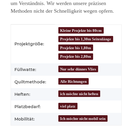
um Verständnis. Wir werden unsere präzisen
Methoden nicht der Schnelligkeit wegen opfern.
Produkteigenschaft
Wert
Kleine Projekte bis 80cm
Projekte bis 1,30m Seitenlänge
Projektgröße:
Projekte bis 1,80m
Projekte bis 2,80m
Nur sehr dünnes Vlies
Füllwatte:
Alle Richtungen
Quiltmethode:
ich möchte nicht heften
Heften:
viel platz
Platzbedarf:
Ich möchte nicht mobil sein
Mobilität: