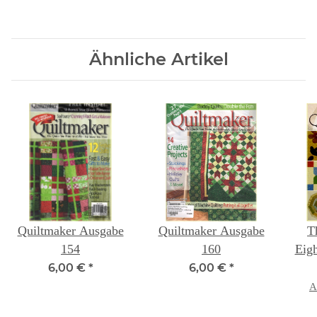
Ähnliche Artikel
Quiltmaker Ausgabe
Quiltmaker Ausgabe
T
154
160
Eig
6,00 €
*
6,00 €
*
A