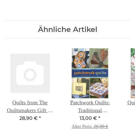
Ähnliche Artikel
Quilts from The
Patchwork Quilts:
Qui
Quiltsmakers Gift 20
Traditional
traditional patterns for
Scandinavian Designs
28,90 €
*
13,00 €
*
a new generation of
for the Modern
Alter Preis:
26,00 €
generous quiltmakers
Quiltmaker - Trine