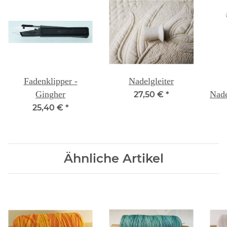
Fadenklipper -
Nadelgleiter
Gingher
Nade
27,50 €
*
25,40 €
*
Ähnliche Artikel