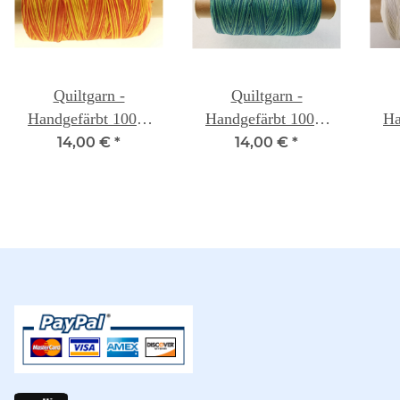
Quiltgarn -
Quiltgarn -
Handgefärbt 100%
Handgefärbt 100%
Ha
Baumwolle - Hot Rod
Baumwolle -
14,00 €
*
14,00 €
*
- Weeks Dye Works
Caribbean - Weeks
Wh
Dye Works