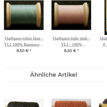
Quiltgarn-robin blue -
Quiltgarn-light pink -
Quiltn
YLI 100% Baumwolle
YLI - 100%
# 
400 Yd. (ca 365m)
Baumwolle 400 Yd.
8,50 €
*
8,50 €
*
(ca 365m)
Ähnliche Artikel