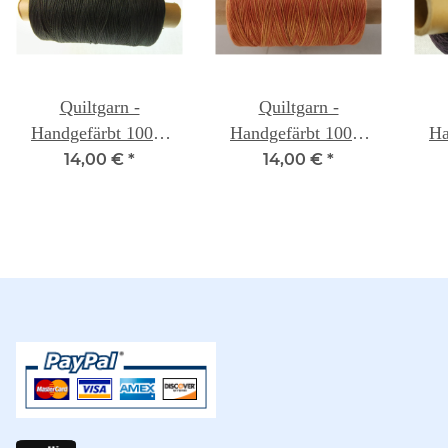
Quiltgarn -
Quiltgarn -
Handgefärbt 100%
Handgefärbt 100%
Ha
Baumwolle - Onyx -
Baumwolle - Autumn
Baum
14,00 €
*
14,00 €
*
Weeks Dye Works
Leaves - Weeks Dye
- 
Works