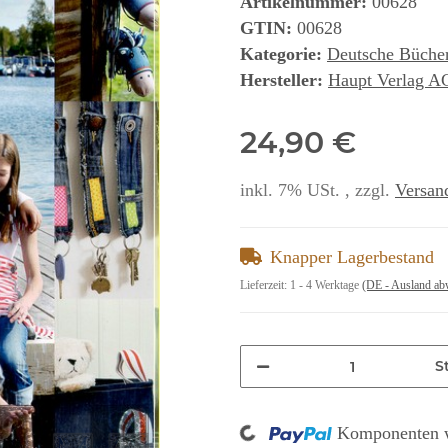
Artikelnummer:
00628
GTIN:
00628
Kategorie:
Deutsche Büche
Hersteller:
Haupt Verlag A
24,90 €
inkl. 7% USt. , zzgl.
Versan
Knapper Lagerbestand
Lieferzeit:
1 - 4 Werktage
(DE - Ausland ab
St
Loading...
Komponenten w