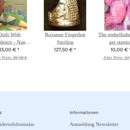
Quilt With
Roxanne Fingerhut
The embellisher
dence - Nancy
Sterling
get starte
Zieman
Techniques 
13,00 €
*
127,50 €
*
10,00 €
r Preis:
26,50 €
Alter Preis:
22
s
Informationen
derrufsformular
Anmeldung Newsletter