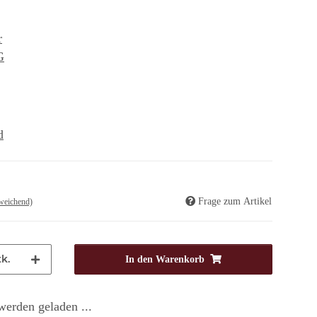
r
G
d
Frage zum Artikel
weichend)
k.
In den Warenkorb
erden geladen ...