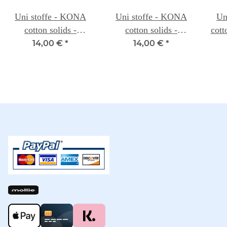
Uni stoffe - KONA
Uni stoffe - KONA
Un
cotton solids -
cotton solids -
cott
BUTTERCUP 003
CINNAMON 040
14,00 €
*
14,00 €
*