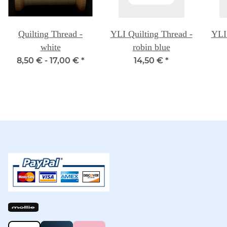
Quilting Thread -
YLI Quilting Thread -
YLI 
white
robin blue
8,50 € -
17,00 €
*
14,50 €
*