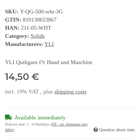
SKU:
Y-QG-500-wht-3G
GTIN:
810130653867
HAN:
211-05-WHT
Category:
Solids
Manufacturers:
YLI
YLI Quiltgarn f?r Hand und Maschine
14,50 €
incl. 19% VAT , plus
shipping costs
Available immediately
Delivery time:
1 - 4 Workdays
(DE - int. shipments may
Question about item
differ)