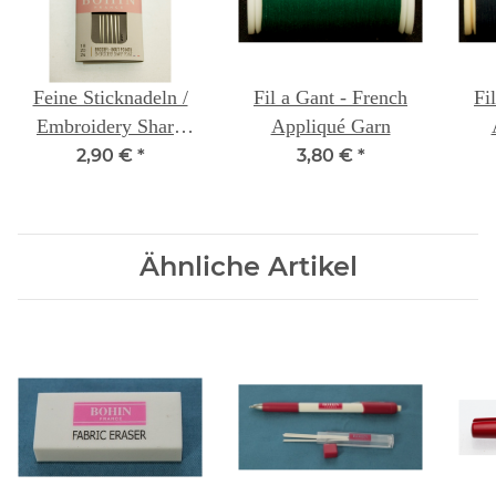
Feine Sticknadeln /
Fil a Gant - French
Fi
Embroidery Sharp
Appliqué Garn
Point
2,90 €
*
3,80 €
*
Ähnliche Artikel