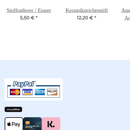
Stoffradierer / Eraser
Keramikzeichenstift
Aqu
Aq
5,50 €
*
12,20 €
*