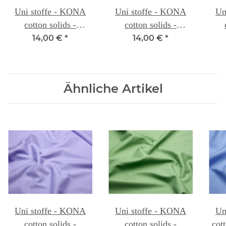
Uni stoffe - KONA
Uni stoffe - KONA
Un
cotton solids -
cotton solids -
TURQUOISE 085
PACIFIC 069A
CH
14,00 €
*
14,00 €
*
Ähnliche Artikel
Uni stoffe - KONA
Uni stoffe - KONA
Un
cotton solids -
cotton solids -
cot