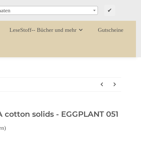
✔
aaten
LeseStoff-- Bücher und mehr
Gutscheine
A cotton solids - EGGPLANT 051
en)