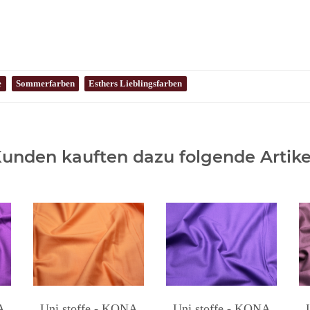
e
Sommerfarben
Esthers Lieblingsfarben
unden kauften dazu folgende Artike
A
Uni stoffe - KONA
Uni stoffe - KONA