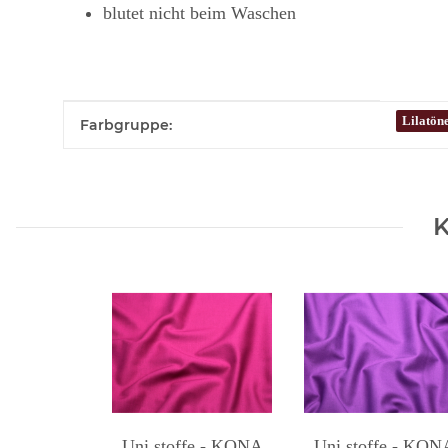
blutet nicht beim Waschen
Produkteigenschaft
Wert
Lilatön
Farbgruppe:
K
Uni stoffe - KONA
Uni stoffe - KON