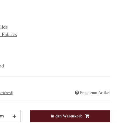
lids
 Fabrics
nd
Frage zum Artikel
weichend)
m
In den Warenkorb