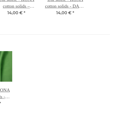
cotton solids –
cotton solids - DARK
RAISIN 045A
VIOLET 055
14,00 €
*
14,00 €
*
 KONA
s -
0D
*