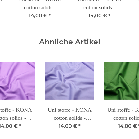
cotton solids -
cotton solids -
B
MANGO 016A
PURPLE 057
14,00 €
*
14,00 €
*
Ähnliche Artikel
stoffe - KONA
Uni stoffe - KONA
Uni stoffe -
tton solids -
cotton solids -
cotton solid
OCUS 054C
LAVENDER 060
BASIL11
14,00 €
*
14,00 €
*
14,00 €