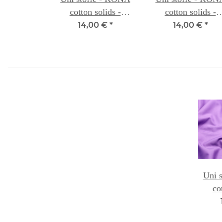
cotton solids -
cotton solids -
CERISE 049
MULBERRY 055
14,00 €
*
14,00 €
*
Uni 
co
CR