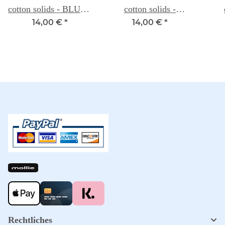
cotton solids - BLUSH
cotton solids -
PINK 048
CARNATION 028A
V
14,00 €
*
14,00 €
*
Rechtliches