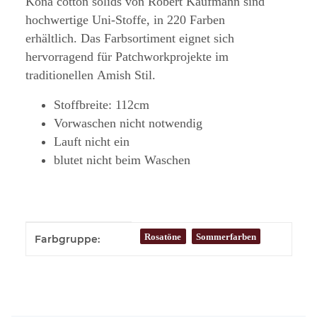
Kona cotton solids von Robert Kaufmann sind
hochwertige Uni-Stoffe, in 220 Farben
erhältlich. Das Farbsortiment eignet sich
hervorragend für Patchworkprojekte im
traditionellen Amish Stil.
Stoffbreite: 112cm
Vorwaschen nicht notwendig
Lauft nicht ein
blutet nicht beim Waschen
Produkteigenschaft
Wert
Rosatöne
Sommerfarben
Farbgruppe: