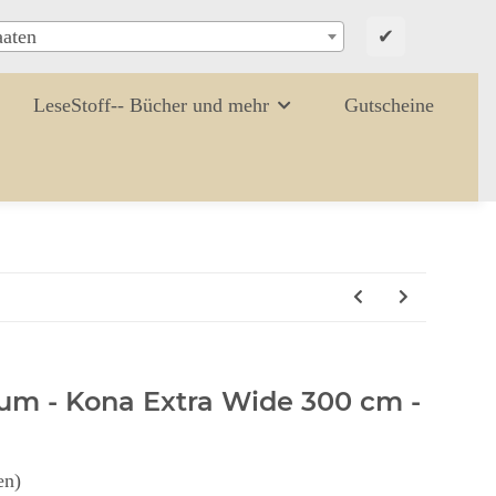
✔
aaten
LeseStoff-- Bücher und mehr
Gutscheine
ium - Kona Extra Wide 300 cm -
en)