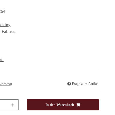
64
acking
 Fabrics
nd
Frage zum Artikel
weichend)
In den Warenkorb