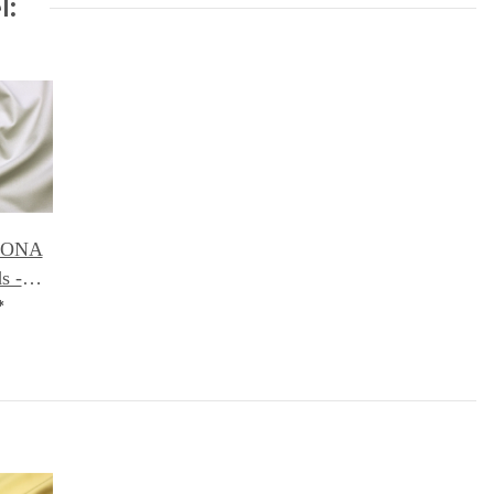
l:
 KONA
s -
144
*