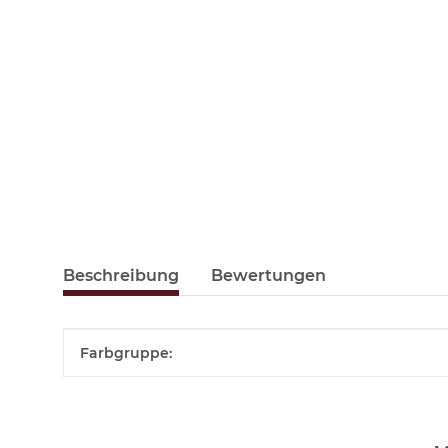
Beschreibung
Bewertungen
Produkteigenschaft
Wert
Farbgruppe: