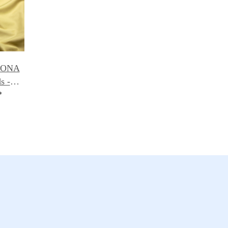
 KONA
s -
009
*