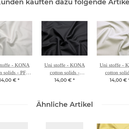
unden kauften dazu folgende Artike
stoffe - KONA
Uni stoffe - KONA
Uni stoffe -
n solids - PFD
cotton solids -
cotton solid
ared for dying
BLACK 139
SHADOW 
14,00 €
*
14,00 €
*
14,00 €
137
Ähnliche Artikel