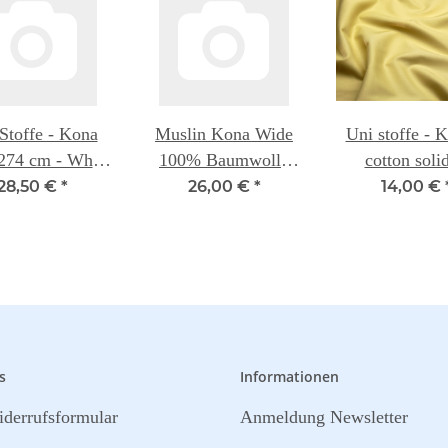
Stoffe - Kona
Muslin Kona Wide
Uni stoffe -
274 cm - White
100% Baumwolle
cotton solid
001
280cm
MUSTARD 
28,50 €
*
26,00 €
*
14,00 €
s
Informationen
derrufsformular
Anmeldung Newsletter