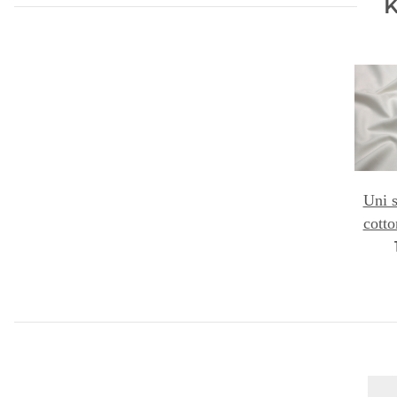
K
Uni 
cotto
prep