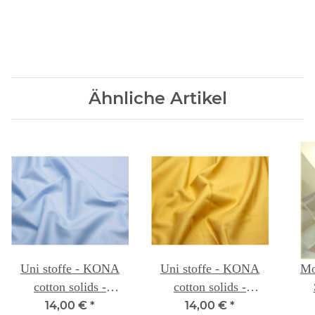
Ähnliche Artikel
Uni stoffe - KONA
Uni stoffe - KONA
Mo
cotton solids -
cotton solids -
BLUEBERRY 067A
YARROW 011
14,00 €
*
14,00 €
*