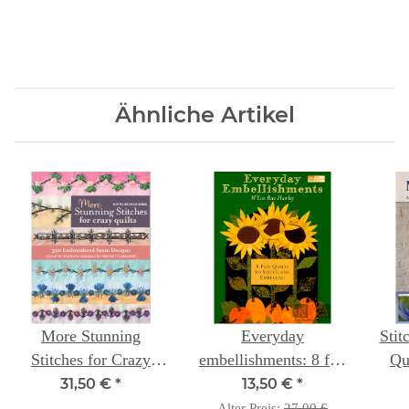
Ähnliche Artikel
More Stunning
Everyday
Stit
Stitches for Crazy
embellishments: 8 fun
Qu
Quilts -- Kathy
quilts to stitch and
Gr
31,50 €
*
13,50 €
*
Seaman Shaw
embellish
Pi
Alter Preis:
27,00 €