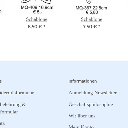
Schablone
Schablone
6,50 €
*
7,50 €
*
s
Informationen
derrufsformular
Anmeldung Newsletter
sbelehrung &
Geschäftsphilosophie
formular
Wir über uns
utz
Mein Konto