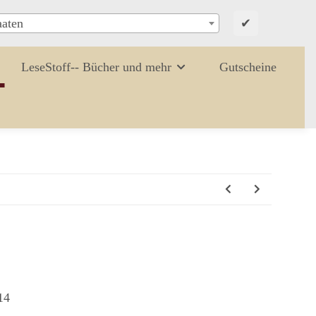
✔
aaten
LeseStoff-- Bücher und mehr
Gutscheine
14