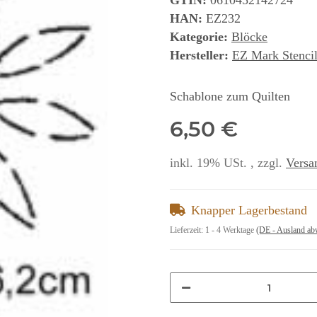
GTIN:
0610452142724
HAN:
EZ232
Kategorie:
Blöcke
Hersteller:
EZ Mark Stencil
Schablone zum Quilten
6,50 €
inkl. 19% USt. , zzgl.
Versa
Knapper Lagerbestand
Lieferzeit:
1 - 4 Werktage
(DE - Ausland ab