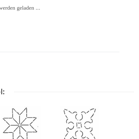
erden geladen ...
l: