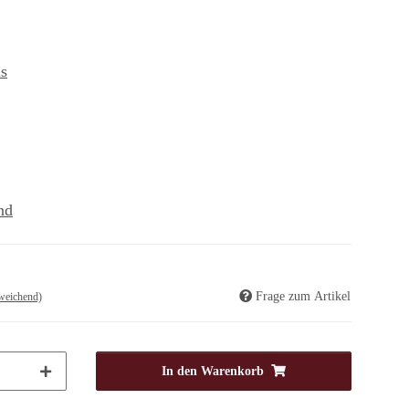
s
nd
Frage zum Artikel
weichend)
In den Warenkorb