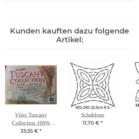
Kunden kauften dazu folgende
Artikel:
Vlies Tuscany
Schablone
Collection 100%
11,70 €
*
Wolle Throw 152 X
33,55 €
*
152 cm