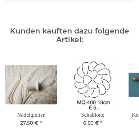
Kunden kauften dazu folgende
Artikel:
Nadelgleiter
Schablone
Ker
27,50 €
*
6,50 €
*