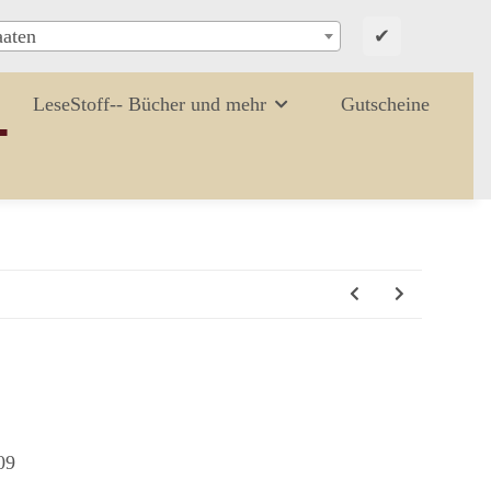
✔
aaten
LeseStoff-- Bücher und mehr
Gutscheine
09