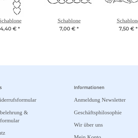
Schablone
Schablone
Schablon
4,40 €
*
7,00 €
*
7,50 €
*
s
Informationen
derrufsformular
Anmeldung Newsletter
sbelehrung &
Geschäftsphilosophie
formular
Wir über uns
utz
Mein Konto