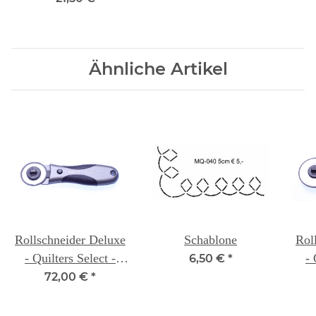
Ähnliche Artikel
Rollschneider Deluxe
Schablone
Rol
- Quilters Select -
- 
6,50 €
*
45mm
72,00 €
*