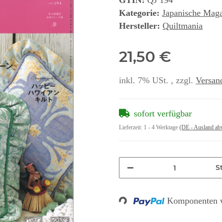
GTIN:
QJ 194
Kategorie:
Japanische Mag
Hersteller:
Quiltmania
21,50 €
inkl. 7% USt. , zzgl.
Versan
sofort verfügbar
Lieferzeit:
1 - 4 Werktage
(DE - Ausland ab
St
Komponenten w
Loading...