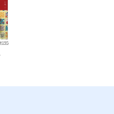
 #195
*