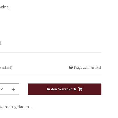
azine
d
Frage zum Artikel
weichend)
k.
In den Warenkorb
erden geladen ...