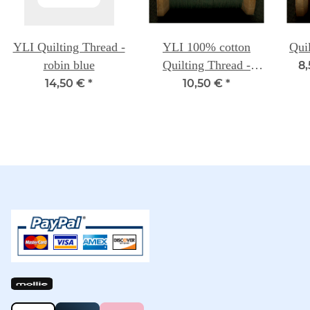
YLI Quilting Thread -
YLI 100% cotton
Quil
robin blue
Quilting Thread -
8,
Robin Blue
14,50 €
*
10,50 €
*