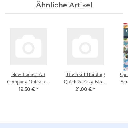
Ähnliche Artikel
New Ladies' Art
The Skill-Building
Qui
Company Quick and
Quick & Easy Block
Scr
Easy Block Tool, The
Tool - 110 Quilt
19,50 €
*
21,00 €
*
Blocks in 5 Sizes