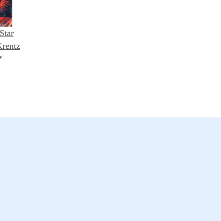
Star
Krentz
*