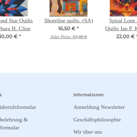
nd Star Quilts
Shoreline quilts. (SA)
Spiral Lone 
rbara H. Cline
Quilts Jan P. 
16,50 €
*
30,00 €
*
22,00 €
Alter Preis:
33,00 €
s
Informationen
derrufsformular
Anmeldung Newsletter
sbelehrung &
Geschäftsphilosophie
formular
Wir über uns