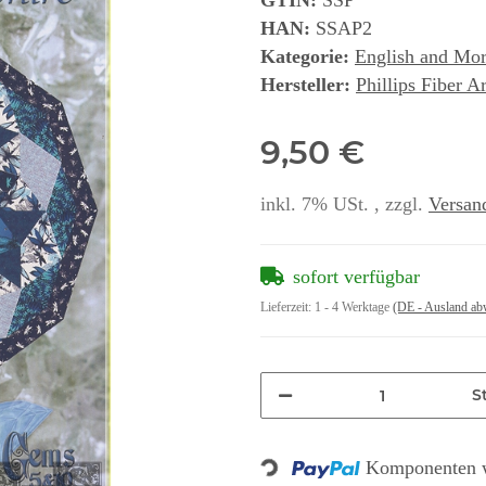
GTIN:
SSP
HAN:
SSAP2
Kategorie:
English and Mo
Hersteller:
Phillips Fiber Ar
9,50 €
inkl. 7% USt. , zzgl.
Versan
sofort verfügbar
Lieferzeit:
1 - 4 Werktage
(DE - Ausland ab
St
Loading...
Komponenten w