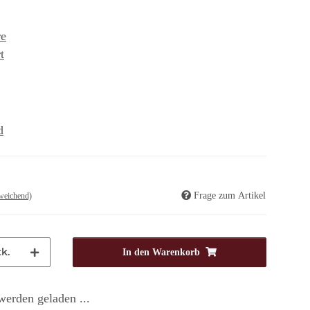
re
t
d
Frage zum Artikel
weichend)
k.
In den Warenkorb
erden geladen ...